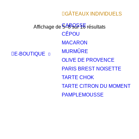
GÂTEAUX INDIVIDUELS
CABOSSE
Affichage de 5–8 sur 16 résultats
CÊPOU
MACARON
MURMÛRE
E-BOUTIQUE
OLIVE DE PROVENCE
PARIS BREST NOISETTE
TARTE CHOK
TARTE CITRON DU MOMENT
PAMPLEMOUSSE